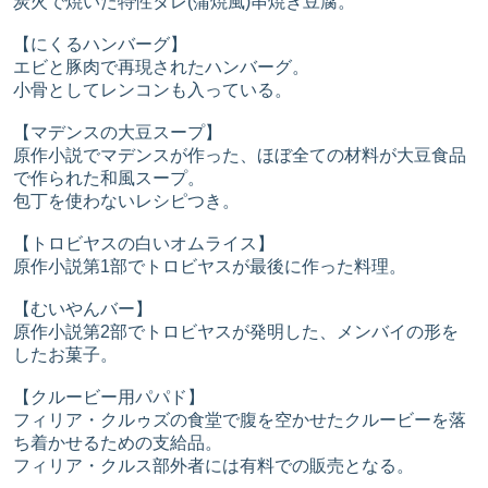
炭火で焼いた特性タレ(蒲焼風)串焼き豆腐。
【にくるハンバーグ】
エビと豚肉で再現されたハンバーグ。
小骨としてレンコンも入っている。
【マデンスの大豆スープ】
原作小説でマデンスが作った、ほぼ全ての材料が大豆食品
で作られた和風スープ。
包丁を使わないレシピつき。
【トロビヤスの白いオムライス】
原作小説第1部でトロビヤスが最後に作った料理。
【むいやんバー】
原作小説第2部でトロビヤスが発明した、メンバイの形を
したお菓子。
【クルービー用パパド】
フィリア・クルゥズの食堂で腹を空かせたクルービーを落
ち着かせるための支給品。
フィリア・クルス部外者には有料での販売となる。