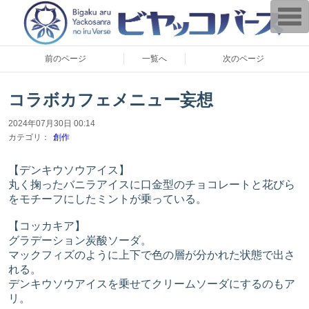
T
o
g
g
l
前のページ
一覧へ
次のページ
e
n
a
v
コラボカフェメニュー妄想
i
g
2024年07月30日 00:14
a
t
カテゴリ：
創作
i
o
n
【デンキウソウアイス】
丸く掬ったバニラアイスに口金型のチョコレートと花びら
をモチーフにしたミントが乗っている。
【コッカキア】
グラデーション炭酸ソーダ。
マックフィズのように上下で色の層が分かれた状態で出さ
れる。
デンキウソウアイスを乗せてクリームソーダにするのもア
リ。