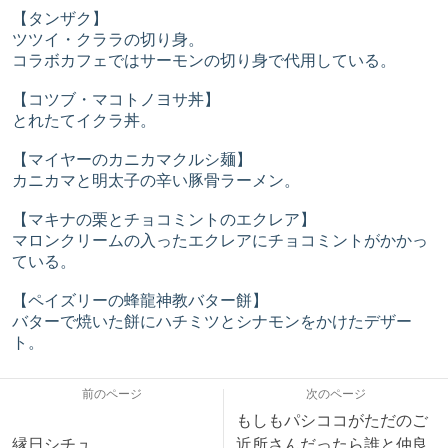
【タンザク】
ツツイ・クララの切り身。
コラボカフェではサーモンの切り身で代用している。
【コツブ・マコトノヨサ丼】
とれたてイクラ丼。
【マイヤーのカニカマクルシ麺】
カニカマと明太子の辛い豚骨ラーメン。
【マキナの栗とチョコミントのエクレア】
マロンクリームの入ったエクレアにチョコミントがかかっ
ている。
【ペイズリーの蜂龍神教バター餅】
バターで焼いた餅にハチミツとシナモンをかけたデザー
ト。
前のページ
次のページ
もしもパシココがただのご
縁日シチュ
近所さんだったら誰と仲良